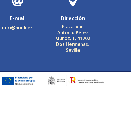


E-mail
Dirección
Plaza Juan
info@anidi.es
Antonio Pérez
Muñoz, 1, 41702
Dos Hermanas,
Sevilla