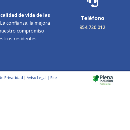

calidad de vida de las
Teléfono
La confianza, la mejora
954 720 012
e nuestro compromiso
estros residentes.
 de Privacidad
|
Avíso Legal |
Site