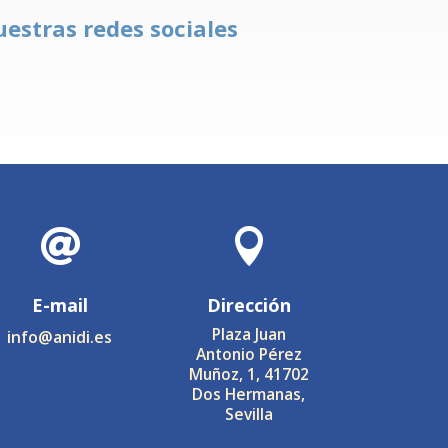
uestras redes sociales


E-mail
Dirección
Plaza Juan
info@anidi.es
Antonio Pérez
Muñoz, 1, 41702
Dos Hermanas,
Sevilla