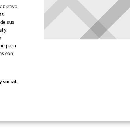
 objetivo
as
 de sus
al y
n
dad para
nas con
 social.